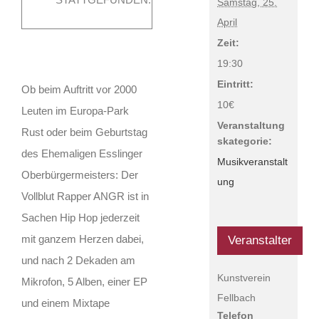
April @ 19:30
Samstag, 25.
|
10€
April
Zeit:
19:30
Eintritt:
Ob beim Auftritt vor 2000
10€
Leuten im Europa-Park
Veranstaltung
Rust oder beim Geburtstag
skategorie:
des Ehemaligen Esslinger
Musikveranstalt
Oberbürgermeisters: Der
ung
Vollblut Rapper ANGR ist in
Sachen Hip Hop jederzeit
mit ganzem Herzen dabei,
Veranstalter
und nach 2 Dekaden am
Kunstverein
Mikrofon, 5 Alben, einer EP
Fellbach
und einem Mixtape
Telefon