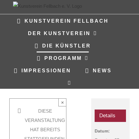
Zum
Inhalt
KUNSTVEREIN FELLBACH
springen
DER KUNSTVEREIN
DIE KÜNSTLER
PROGRAMM
IMPRESSIONEN
NEWS
ANGR – Das
×
Beste aus 20
DIESE
Jahren Hip
Details
VERANSTALTUNG
Hop Rap
HAT BEREITS
Samstag, 25.
Datum:
STATTGEFUNDEN.