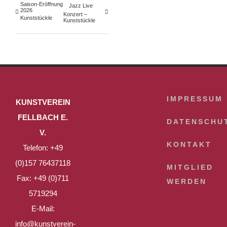
Saison-Eröffnung
Jazz Live
2026
Konzert –
Kunststückle
Kunststückle
IMPRESSUM
KUNSTVEREIN
FELLBACH E.
DATENSCHU
V.
KONTAKT
Telefon: +49
(0)157 76437118
MITGLIED
Fax: +49 (0)711
WERDEN
5719294
E-Mail:
info@kunstverein-