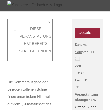
Zum
Inhalt
„Open Air“
springen
×
offene Bühne
DIESE
–
Details
VERANSTALTUNG
Kunststückle
HAT BEREITS
Samstag, 11.
Datum:
Juli @ 19:30
STATTGEFUNDEN.
Samstag, 11.
|
7€
Juli
Zeit:
19:30
Eintritt:
Die Sommerausgabe der
7€
beliebten „offenen Bühne“
Veranstaltung
findet unter freiem Himmel
skategorien:
auf dem „Kunststückle“ des
Offene Bühne
,