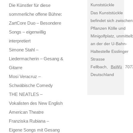
Kunststückle
Die Künstler für diese
Das Kunststückle
sommerliche offene Bühne:
befindet sich zwischen
ZartCore Duo – Besondere
Pflanzen Kölle und
Songs – eigenwillig
Minigolfplatz, unmittel
interpretiert
an der der U-Bahn-
Simone Stahl –
Haltestelle Esslinger
Liedermacherin – Gesang &
Strasse
Fellbach
,
BaWü
707
Gitarre
Deutschland
Mosi Veracruz –
Schwäbische Comedy
THE NEATLES –
Vokalisten des New English
American Theatre
Franziska Rubiana –
Eigene Songs mit Gesang