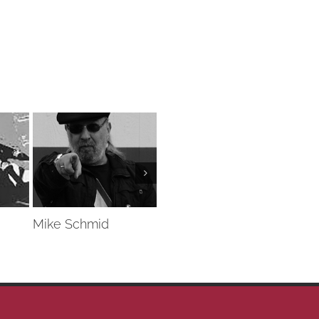
Mike Schmid
Michael Siebold
Bob 