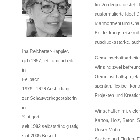
Im Vordergrund steht 
ausformulierte Idee! D
Marmormehl und Champa
Entdeckungsreise mit
ausdrucksstarke, auth
Ina Reicherter-Kappler,
Gemeinschaftsarbeiten
geb.1957, lebt und arbeitet
Wir sind zwei befreun
in
Gemeinschaftsprojekte 
Fellbach.
spontan, flexibel, kon
1976 –1979 Ausbildung
Projekten und Kreati
zur Schauwerbegestalterin
in
Wir schaffen mit viel
Stuttgart
Karton, Holz, Beton, S
seit 1982 selbstständig tätig
Unser Motto:
seit 2005 Besuch
Suchen und Finden- F