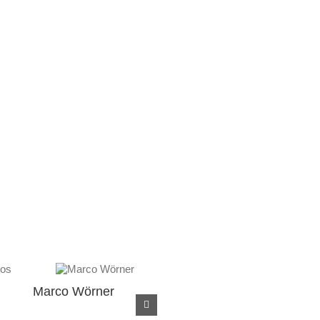
Marco Wörner
Ursula Holzwarth
Susan