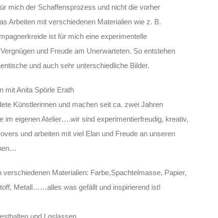
für mich der Schaffensprozess und nicht die vorher
as Arbeiten mit verschiedenen Materialien wie z. B.
gnerkreide ist für mich eine experimentelle
 Vergnügen und Freude am Unerwarteten. So entstehen
entische und auch sehr unterschiedliche Bilder.
 mit Anita Spörle Erath
dete Künstlerinnen und machen seit ca. zwei Jahren
im eigenen Atelier….wir sind experimentierfreudig, kreativ,
trovers und arbeiten mit viel Elan und Freude an unseren
onen…
en verschiedenen Materialien: Farbe,Spachtelmasse, Papier,
toff, Metall……alles was gefällt und inspirierend ist!
esthalten und Loslassen